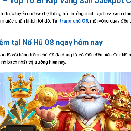
 – Top 10 Bí Kíp Vàng Săn Jackpot 
trí trực tuyến nhờ vào hệ thống trả thưởng minh bạch và xanh chí
m giác phấn khích tột độ. Tại
trang chủ O8
, mỗi vòng quay đều
hiệm tại Nổ Hũ O8 ngay hôm nay
ng lồ với hàng trăm chủ đề đa dạng từ cổ điển đến hiện đại. Nổ 
nh bạch nhất thị trường hiện nay.