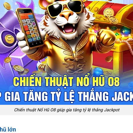
Chiến thuật Nổ Hũ O8 giúp gia tăng tỷ lệ thắng Jackpot
hũ lớn