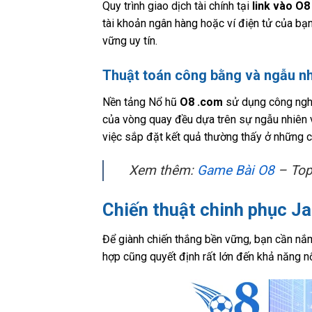
Quy trình giao dịch tài chính tại
link vào O8
tài khoản ngân hàng hoặc ví điện tử của bạn
vững uy tín.
Thuật toán công bằng và ngẫu n
Nền tảng Nổ hũ
O8 .com
sử dụng công nghệ
của vòng quay đều dựa trên sự ngẫu nhiên v
việc sắp đặt kết quả thường thấy ở những 
Xem thêm:
Game Bài O8
– Top
Chiến thuật chinh phục J
Để giành chiến thắng bền vững, bạn cần nắm
hợp cũng quyết định rất lớn đến khả năng n