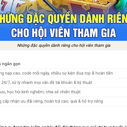
Những đặc quyền dành riêng cho hội viên tham gia
ả ngắn gọn
g nạp cao, code mỗi ngày, nhiều sự kiện đua top & hoàn tiền
24/7, xử lý nhanh mọi vấn đề tài khoản & kỹ thuật
lưu, học hỏi kinh nghiệm, chia sẻ chiến thuật
 cấp nhận ưu đãi riêng, hoàn trả cao, quà & hỗ trợ riêng