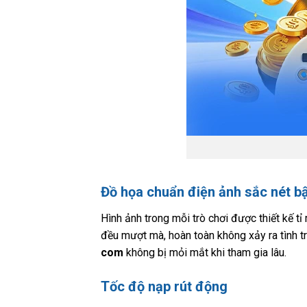
Đồ họa chuẩn điện ảnh sắc nét b
Hình ảnh trong mỗi trò chơi được thiết kế t
đều mượt mà, hoàn toàn không xảy ra tình tr
com
không bị mỏi mắt khi tham gia lâu.
Tốc độ nạp rút động