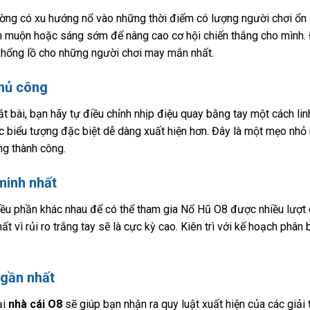
ờng có xu hướng nổ vào những thời điểm có lượng người chơi ổn 
m muộn hoặc sáng sớm để nâng cao cơ hội chiến thắng cho mình. Đ
 khổng lồ cho những người chơi may mắn nhất.
thủ công
 bài, bạn hãy tự điều chỉnh nhịp điệu quay bằng tay một cách linh
 biểu tượng đặc biệt dễ dàng xuất hiện hơn. Đây là một mẹo nhỏ
g thành công.
minh nhất
ều phần khác nhau để có thể tham gia Nổ Hũ O8 được nhiều lượt 
t vì rủi ro trắng tay sẽ là cực kỳ cao. Kiên trì với kế hoạch phân
 gần nhất
ại
nhà cái O8
sẽ giúp bạn nhận ra quy luật xuất hiện của các giải