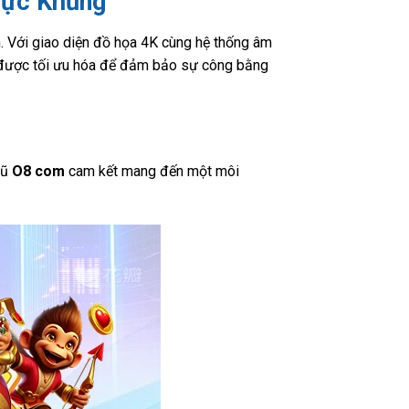
Cực Khủng
n. Với giao diện đồ họa 4K cùng hệ thống âm
 được tối ưu hóa để đảm bảo sự công bằng
hũ
O8 com
cam kết mang đến một môi