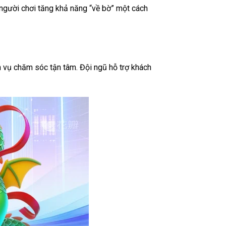
 người chơi tăng khả năng “về bờ” một cách
 vụ chăm sóc tận tâm. Đội ngũ hỗ trợ khách