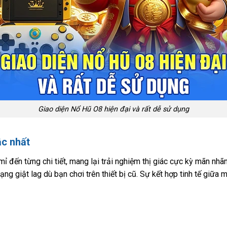
Giao diện Nổ Hũ O8 hiện đại và rất dễ sử dụng
ậc nhất
ỉ mỉ đến từng chi tiết, mang lại trải nghiệm thị giác cực kỳ mãn n
ạng giật lag dù bạn chơi trên thiết bị cũ. Sự kết hợp tinh tế giữ